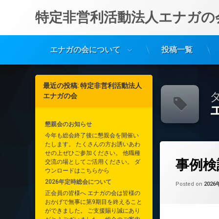
特定非営利活動法人エナガの
エナガの会について
投稿一覧
コ
ン
最近の投稿: 特定非営利活動法人
テ
タ
エナガの会
ン
ツ
へ
懇親会のお知らせ
ス
今年も総会終了後に懇親会を開催い
キ
たします。 たくさんの方お誘いあわ
ッ
コメントを
せの上ぜひご参加ください。 他職種
タ
プ
事例検
交流の場としてご活用ください。 ダ
グ
ウンロードはこちらから
エナガっこの放課
2026年定時総会について
Posted on
202
正会員の皆様へ エナガの会は皆様の
垂水区医療・介護
おかげで無事に第9期目を終えること
ができました。 ご支援賜り誠にあり
研修案内