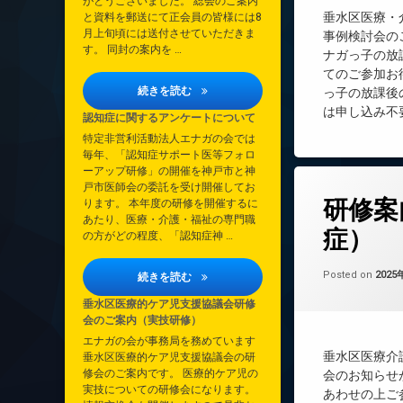
がとうございました。 総会のご案内
垂水区医療・
と資料を郵送にて正会員の皆様には8
月上旬頃には送付させていただきま
事例検討会の
す。 同封の案内を …
ナガっ子の放
てのご参加お
2026年定時総会について
続きを読む
っ子の放課後
は申し込み不
認知症に関するアンケートについて
特定非営利活動法人エナガの会では
毎年、「認知症サポート医等フォロ
ーアップ研修」の開催を神戸市と神
コメントを
戸市医師会の委託を受け開催してお
タ
研修案
ります。 本年度の研修を開催するに
グ
あたり、医療・介護・福祉の専門職
エナガっこの放課
症）
の方がどの程度、「認知症神 …
研修会
Posted on
2025
認知症に関するアンケートについて
続きを読む
垂水区医療的ケア児支援協議会研修
会のご案内（実技研修）
エナガの会が事務局を務めています
垂水区医療介
垂水区医療的ケア児支援協議会の研
修会のご案内です。 医療的ケア児の
会のお知らせ
実技についての研修会になります。
あわせの上ご