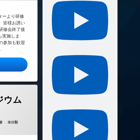
ターより研修
 皆様お誘い
研修会終了後
も実施しま
の参加も歓迎
…
修案内（自己覚知）
ンポジウムのお知らせ)
ジウム
d on
2025年6月30日
カテゴリー:
者
未分類