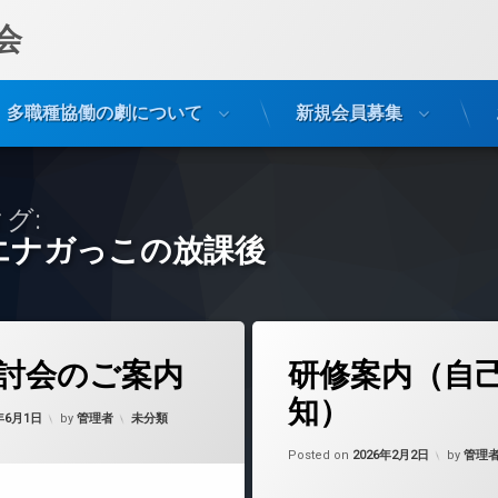
会
多職種協働の劇について
新規会員募集
グ:
エナガっこの放課後
(事例検討会のご案内)
(研修案内（
どうぞ
コメントをどうぞ
タ
討会のご案内
研修案内（自
グ
後
エナガっこの放課後
知）
カテゴリー:
6年6月1日
by
管理者
未分類
サポートセンター
垂水区医療・介護サポートセンター
Updated
Posted on
2026年2月2日
by
管理
研修案内