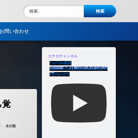
検索:
電話番号:
お問い合わせ
エナガチャンネル
YouTube動画
UCBuCtI3RcQw4XAt0dboiuFw_m9
PqVKpQ6Yk
自己覚知）)
己覚
 on
2026年2月2日
カテゴリー:
者
未分類