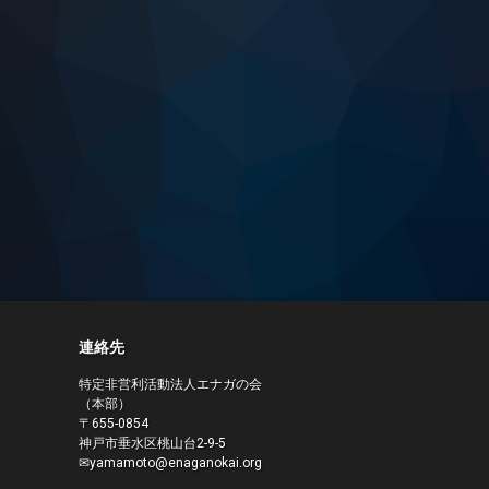
連絡先
特定非営利活動法人エナガの会
（本部）
〒655-0854
神戸市垂水区桃山台2-9-5
✉yamamoto@enaganokai.org