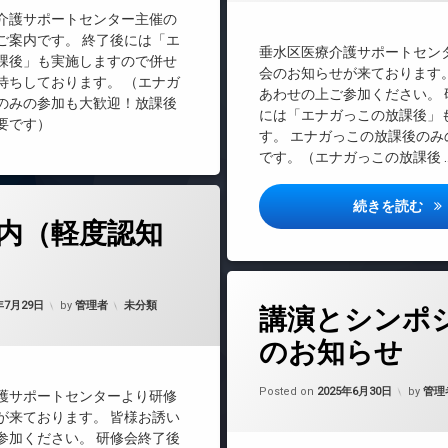
介護サポートセンター主催の
ご案内です。 終了後には「エ
垂水区医療介護サポートセン
課後」も実施しますので併せ
会のお知らせが来ております。
待ちしております。 （エナガ
あわせの上ご参加ください。 
のみの参加も大歓迎！放課後
には「エナガっこの放課後」
要です）
す。 エナガっこの放課後のみ
です。（エナガっこの放課後 
研
(研修案内（軽度認知症）)
続きを読む
どうぞ
内（軽度認知
後
(講演とシ
コメントをどうぞ
タ
カテゴリー:
年7月29日
by
管理者
未分類
講演とシンポ
グ
エナガっこの放課後
のお知らせ
研修会
Update
Posted on
2025年6月30日
by
管理
護サポートセンターより研修
が来ております。 皆様お誘い
参加ください。 研修会終了後