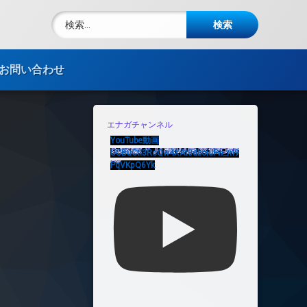
検索:
電話番号:
お問い合わせ
エナガチャンネル
YouTube動画
UCBuCtI3RcQw4XAt0dboiuFw_m9
PqVKpQ6Yk