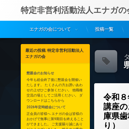
特定非営利活動法人エナガの
エナガの会について
投稿一覧
コ
ン
最近の投稿: 特定非営利活動法人
テ
タ
エナガの会
ン
ツ
へ
懇親会のお知らせ
ス
今年も総会終了後に懇親会を開催い
キ
たします。 たくさんの方お誘いあわ
ッ
コメントを
せの上ぜひご参加ください。 他職種
タ
プ
令和８
交流の場としてご活用ください。 ダ
グ
ウンロードはこちらから
イベント案内
講座の
2026年定時総会について
庫県歯
正会員の皆様へ エナガの会は皆様の
歯科衛生士会
おかげで無事に第9期目を終えること
り）
ができました。 ご支援賜り誠にあり
県民公開講座