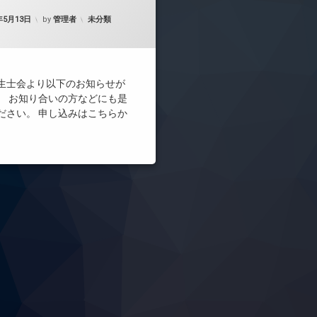
カテゴリー:
年5月13日
by
管理者
未分類
生士会より以下のお知らせが
。 お知り合いの方などにも是
ださい。 申し込みはこちらか