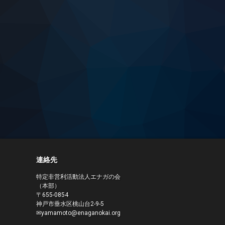
連絡先
特定非営利活動法人エナガの会
（本部）
〒655-0854
神戸市垂水区桃山台2-9-5
✉yamamoto@enaganokai.org