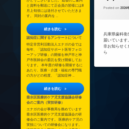
がとうございました。 総会のご案内
と資料を郵送にて正会員の皆様には8
Posted on
2026
月上旬頃には送付させていただきま
す。 同封の案内を …
2026年定時総会について
続きを読む
兵庫県歯科衛
認知症に関するアンケートについて
届いています
特定非営利活動法人エナガの会では
非お知らせく
毎年、「認知症サポート医等フォロ
ら
ーアップ研修」の開催を神戸市と神
戸市医師会の委託を受け開催してお
ります。 本年度の研修を開催するに
あたり、医療・介護・福祉の専門職
の方がどの程度、「認知症神 …
認知症に関するアンケートについて
続きを読む
垂水区医療的ケア児支援協議会研修
会のご案内（実技研修）
エナガの会が事務局を務めています
垂水区医療的ケア児支援協議会の研
修会のご案内です。 医療的ケア児の
実技についての研修会になります。