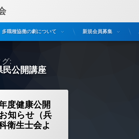
会
多職種協働の劇について
新規会員募集
グ:
県民公開講座
(令和８年度健康公開講座のお知らせ（兵庫県歯科衛生士会より）)
どうぞ
年度健康公開
お知らせ（兵
科衛生士会よ