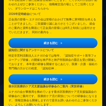
わせの上ぜひご参加ください。 他職種交流の場としてご活用くださ
い。 ダウンロードはこちらから
2026年定時総会について
正会員の皆様へ エナガの会は皆様のおかげで無事に第9期目を終える
ことができました。 ご支援賜り誠にありがとうございました。 総会
のご案内と資料を郵送にて正会員の皆様には8月上旬頃には送付させ
ていただきます。 同封の案内を …
2026年定時総会について
続きを読む
認知症に関するアンケートについて
特定非営利活動法人エナガの会では毎年、「認知症サポート医等フォ
ローアップ研修」の開催を神戸市と神戸市医師会の委託を受け開催し
ております。 本年度の研修を開催するにあたり、医療・介護・福祉の
専門職の方がどの程度、「認知症神 …
認知症に関するアンケートについて
続きを読む
垂水区医療的ケア児支援協議会研修会のご案内（実技研修）
エナガの会が事務局を務めています垂水区医療的ケア児支援協議会の
研修会のご案内です。 医療的ケア児の実技についての研修会になりま
す。 情報交換会も開催しますので是非お誘いあわせの上ご参加くださ
い。 よろしくお願いいたします …