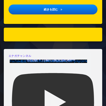
垂水区医療的ケア児支援協議会研修
続きを読む
エナガチャンネル
YouTube動画 UCBuCtI3RcQw4XAt0dboiuFw_m9PqVKpQ6Yk