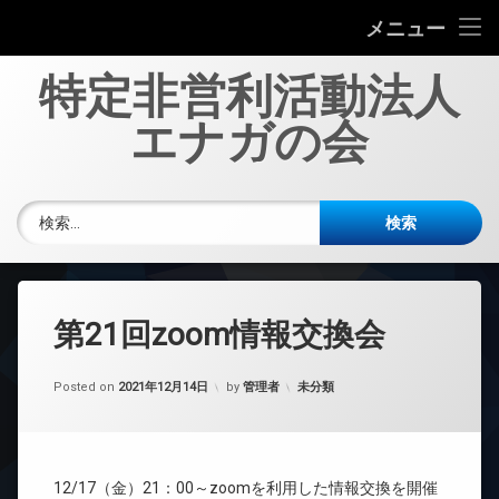
エナガの会について
メニュー
コ
投稿一覧
特定非営利活動法人
ン
テ
エナガの会
多職種協働の劇について
ン
ツ
へ
新規会員募集
電話番号:
ス
検索:
キ
お問い合わせ
ッ
プ
第21回zoom情報交換会
カテゴリー:
Posted on
2021年12月14日
by
管理者
未分類
12/17（金）21：00～zoomを利用した情報交換を開催