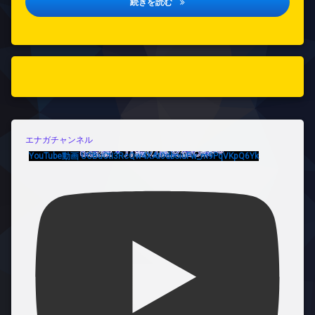
垂水区医療的ケア児支援協議会研修
続きを読む
エナガチャンネル
YouTube動画 UCBuCtI3RcQw4XAt0dboiuFw_m9PqVKpQ6Yk