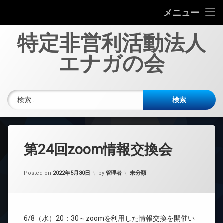
エナガの会について
メニュー
コ
投稿一覧
特定非営利活動法人
ン
テ
エナガの会
多職種協働の劇について
ン
ツ
へ
新規会員募集
電話番号:
ス
検索:
キ
お問い合わせ
ッ
プ
第24回zoom情報交換会
カテゴリー:
Posted on
2022年5月30日
by
管理者
未分類
6/8（水）20：30～zoomを利用した情報交換を開催い