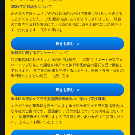
2026年定時総会について
正会員の皆様へ エナガの会は皆様のおかげで無事に第9期目を終える
ことができました。 ご支援賜り誠にありがとうございました。 総会
のご案内と資料を郵送にて正会員の皆様には8月上旬頃には送付させ
ていただきます。 同封の案内を …
2026年定時総会について
続きを読む
認知症に関するアンケートについて
特定非営利活動法人エナガの会では毎年、「認知症サポート医等フォ
ローアップ研修」の開催を神戸市と神戸市医師会の委託を受け開催し
ております。 本年度の研修を開催するにあたり、医療・介護・福祉の
専門職の方がどの程度、「認知症神 …
認知症に関するアンケートについて
続きを読む
垂水区医療的ケア児支援協議会研修会のご案内（実技研修）
エナガの会が事務局を務めています垂水区医療的ケア児支援協議会の
研修会のご案内です。 医療的ケア児の実技についての研修会になりま
す。 情報交換会も開催しますので是非お誘いあわせの上ご参加くださ
い。 よろしくお願いいたします …