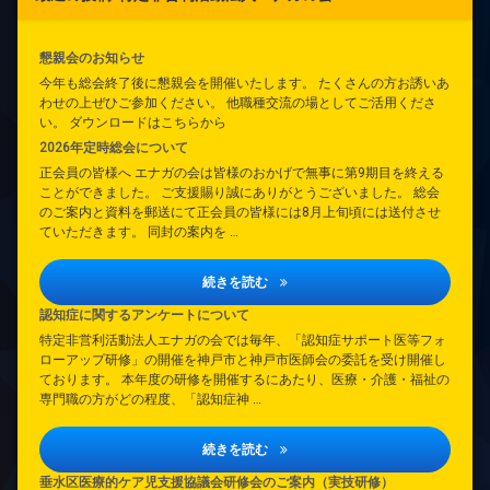
懇親会のお知らせ
今年も総会終了後に懇親会を開催いたします。 たくさんの方お誘いあ
わせの上ぜひご参加ください。 他職種交流の場としてご活用くださ
い。 ダウンロードはこちらから
2026年定時総会について
正会員の皆様へ エナガの会は皆様のおかげで無事に第9期目を終える
ことができました。 ご支援賜り誠にありがとうございました。 総会
のご案内と資料を郵送にて正会員の皆様には8月上旬頃には送付させ
ていただきます。 同封の案内を …
2026年定時総会について
続きを読む
認知症に関するアンケートについて
特定非営利活動法人エナガの会では毎年、「認知症サポート医等フォ
ローアップ研修」の開催を神戸市と神戸市医師会の委託を受け開催し
ております。 本年度の研修を開催するにあたり、医療・介護・福祉の
専門職の方がどの程度、「認知症神 …
認知症に関するアンケートについて
続きを読む
垂水区医療的ケア児支援協議会研修会のご案内（実技研修）