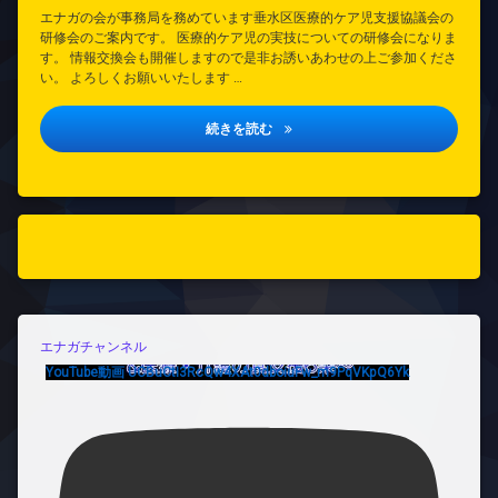
エナガの会が事務局を務めています垂水区医療的ケア児支援協議会の
研修会のご案内です。 医療的ケア児の実技についての研修会になりま
す。 情報交換会も開催しますので是非お誘いあわせの上ご参加くださ
い。 よろしくお願いいたします …
垂水区医療的ケア児支援協議会研修
続きを読む
エナガチャンネル
YouTube動画 UCBuCtI3RcQw4XAt0dboiuFw_m9PqVKpQ6Yk