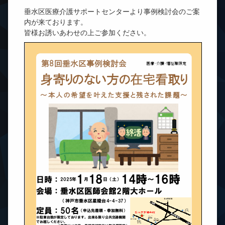
事業報告（R2）
裕次郎さんのまちづくり宣言〜認知症の人にやさしいまち
垂水区医療介護サポートセンターより事例検討会のご案
内が来ております。
事業報告（R1）
裕次郎さんと家族の選択
皆様お誘いあわせの上ご参加ください。
事業報告（H30）
裕次郎さんの防災
事業報告（H29）
裕次郎さんの食改善！
裕次郎さん認知症サポータになる（神戸市）