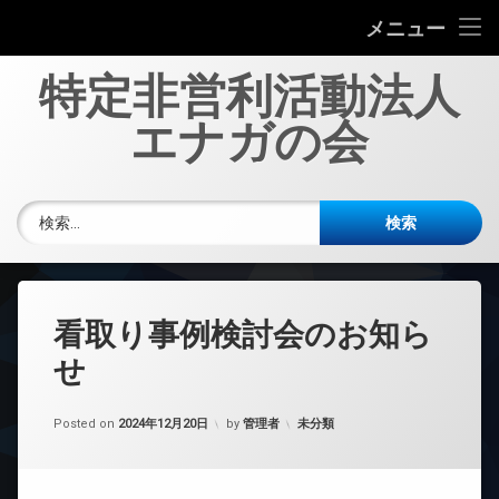
エナガの会について
エナガの会について
メニュー
コ
代表理事ご挨拶
代表理事ご挨拶
投稿一覧
特定非営利活動法人
ン
テ
エナガの会
令和2年4月2日 代表理事挨拶
事業紹介
事業紹介
多職種協働の劇について
多職種協働の劇について
ン
ツ
講演会への講師の派遣
動画
へ
設立趣旨
動画
新規会員募集
新規会員募集
電話番号:
ス
検索:
キ
裕次郎さんの退院
定款(平成30年変更）
会員申込みフォーム
お問い合わせ
ッ
プ
事業報告
裕次郎さんの介護予防
事業報告
看取り事例検討会のお知ら
事業報告（R5）
裕次郎さん認知症サポーターになる
沿革
せ
事業報告（R4）
裕次郎さんの終活
役員名簿
カテゴリー:
Posted on
2024年12月20日
by
管理者
未分類
事業報告（R3）
裕次郎さんの施設見学