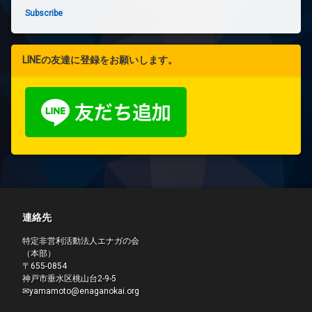
Subscribe
LINEの友達に登録をお願いします。
連絡先
特定非営利活動法人エナガの会
（本部）
〒655-0854
神戸市垂水区桃山台2-9-5
✉yamamoto@enaganokai.org