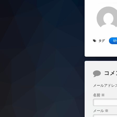
タグ
研
コメント
コメ
メールアドレ
名前
※
メール
※