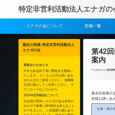
特定非営利活動法人エナガの
エナガの会について
投稿一覧
コ
ン
最近の投稿: 特定非営利活動法人
テ
第42
エナガの会
ン
ツ
案内
へ
懇親会のお知らせ
ス
Posted on
2023
今年も総会終了後に懇親会を開催い
キ
たします。 たくさんの方お誘いあわ
ッ
せの上ぜひご参加ください。 他職種
プ
交流の場としてご活用ください。 ダ
ウンロードはこちらから
垂水区医療介
2026年定時総会について
皆様お誘いあ
正会員の皆様へ エナガの会は皆様の
おかげで無事に第9期目を終えること
ができました。 ご支援賜り誠にあり