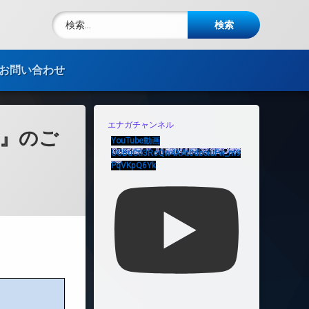
検索:
電話番号:
お問い合わせ
エナガチャンネル
ア』のご
YouTube動画
UCBuCtI3RcQw4XAt0dboiuFw_m9
PqVKpQ6Yk