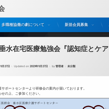
会
多職種協働の劇について
新規会員募集
回垂水在宅医療勉強会『認知症とケ
カテゴリー:
年9月27日
Updated on
2023年9月27日
by
管理者
未分類
護サポートセンターより研修会の案内が届いております。
わせの上、ご参加ください。