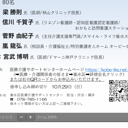
案内（実技研修）
ージ
1
/
1
ズーム
100%