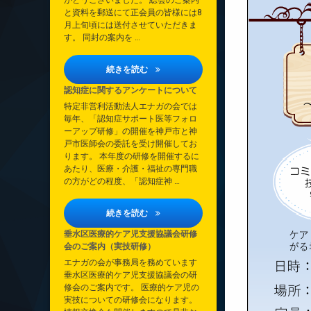
がとうございました。 総会のご案内
と資料を郵送にて正会員の皆様には8
月上旬頃には送付させていただきま
す。 同封の案内を …
2026年定時総会について
続きを読む
認知症に関するアンケートについて
特定非営利活動法人エナガの会では
毎年、「認知症サポート医等フォロ
ーアップ研修」の開催を神戸市と神
戸市医師会の委託を受け開催してお
ります。 本年度の研修を開催するに
あたり、医療・介護・福祉の専門職
の方がどの程度、「認知症神 …
認知症に関するアンケートについて
続きを読む
垂水区医療的ケア児支援協議会研修
会のご案内（実技研修）
エナガの会が事務局を務めています
垂水区医療的ケア児支援協議会の研
修会のご案内です。 医療的ケア児の
実技についての研修会になります。