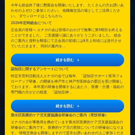
今年も総会終了後に懇親会を開催いたします。 たくさんの方お誘いあ
わせの上ぜひご参加ください。 他職種交流の場としてご活用くださ
い。 ダウンロードはこちらから
2026年定時総会について
正会員の皆様へ エナガの会は皆様のおかげで無事に第9期目を終える
ことができました。 ご支援賜り誠にありがとうございました。 総会
のご案内と資料を郵送にて正会員の皆様には8月上旬頃には送付させ
ていただきます。 同封の案内を …
2026年定時総会について
続きを読む
認知症に関するアンケートについて
特定非営利活動法人エナガの会では毎年、「認知症サポート医等フォ
ローアップ研修」の開催を神戸市と神戸市医師会の委託を受け開催し
ております。 本年度の研修を開催するにあたり、医療・介護・福祉の
専門職の方がどの程度、「認知症神 …
認知症に関するアンケートについて
続きを読む
垂水区医療的ケア児支援協議会研修会のご案内（実技研修）
エナガの会が事務局を務めています垂水区医療的ケア児支援協議会の
研修会のご案内です。 医療的ケア児の実技についての研修会になりま
す。 情報交換会も開催しますので是非お誘いあわせの上ご参加くださ