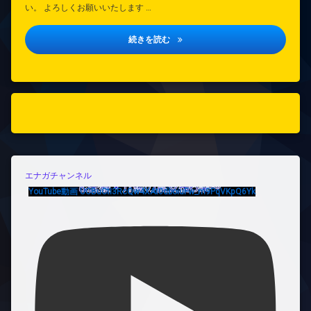
い。 よろしくお願いいたします …
垂水区医療的ケア児支援協議会研修
続きを読む
エナガチャンネル
YouTube動画 UCBuCtI3RcQw4XAt0dboiuFw_m9PqVKpQ6Yk