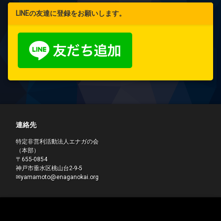
LINEの友達に登録をお願いします。
連絡先
特定非営利活動法人エナガの会
（本部）
〒655-0854
神戸市垂水区桃山台2-9-5
✉yamamoto@enaganokai.org