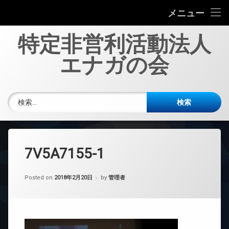
エナガの会について
メニュー
コ
投稿一覧
特定非営利活動法人
ン
テ
エナガの会
多職種協働の劇について
ン
ツ
へ
新規会員募集
電話番号:
ス
検索:
キ
お問い合わせ
ッ
プ
7V5A7155-1
Posted on
2018年2月20日
by
管理者