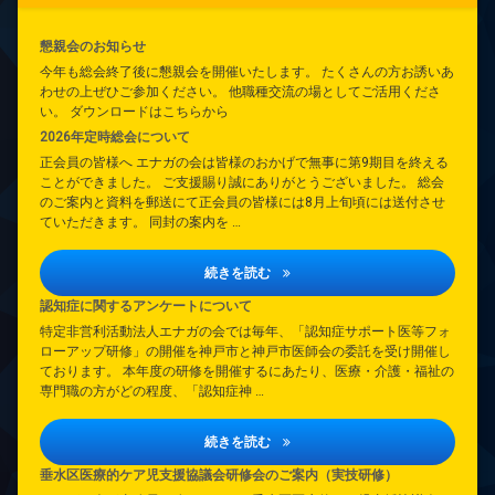
懇親会のお知らせ
今年も総会終了後に懇親会を開催いたします。 たくさんの方お誘いあ
わせの上ぜひご参加ください。 他職種交流の場としてご活用くださ
い。 ダウンロードはこちらから
2026年定時総会について
正会員の皆様へ エナガの会は皆様のおかげで無事に第9期目を終える
ことができました。 ご支援賜り誠にありがとうございました。 総会
のご案内と資料を郵送にて正会員の皆様には8月上旬頃には送付させ
ていただきます。 同封の案内を …
2026年定時総会について
続きを読む
認知症に関するアンケートについて
特定非営利活動法人エナガの会では毎年、「認知症サポート医等フォ
ローアップ研修」の開催を神戸市と神戸市医師会の委託を受け開催し
ております。 本年度の研修を開催するにあたり、医療・介護・福祉の
専門職の方がどの程度、「認知症神 …
認知症に関するアンケートについて
続きを読む
垂水区医療的ケア児支援協議会研修会のご案内（実技研修）