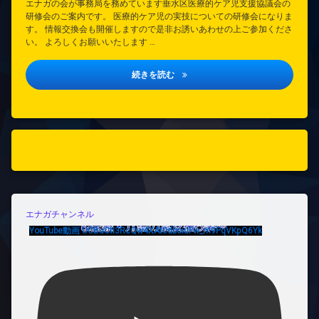
エナガの会が事務局を務めています垂水区医療的ケア児支援協議会の
研修会のご案内です。 医療的ケア児の実技についての研修会になりま
す。 情報交換会も開催しますので是非お誘いあわせの上ご参加くださ
い。 よろしくお願いいたします …
垂水区医療的ケア児支援協議会研修
続きを読む
エナガチャンネル
YouTube動画 UCBuCtI3RcQw4XAt0dboiuFw_m9PqVKpQ6Yk