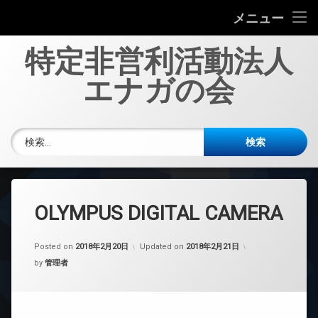
エナガの会について
メニュー
コ
投稿一覧
特定非営利活動法人
ン
テ
エナガの会
多職種協働の劇について
ン
ツ
へ
新規会員募集
電話番号:
ス
検索:
キ
お問い合わせ
ッ
プ
OLYMPUS DIGITAL CAMERA
Posted on
2018年2月20日
Updated on
2018年2月21日
by
管理者