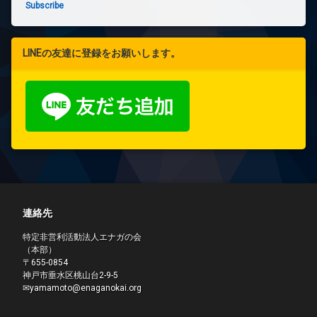
Subscribe
LINEの友達に登録をお願いします。
連絡先
特定非営利活動法人エナガの会
（本部）
〒655-0854
神戸市垂水区桃山台2-9-5
✉yamamoto@enaganokai.org