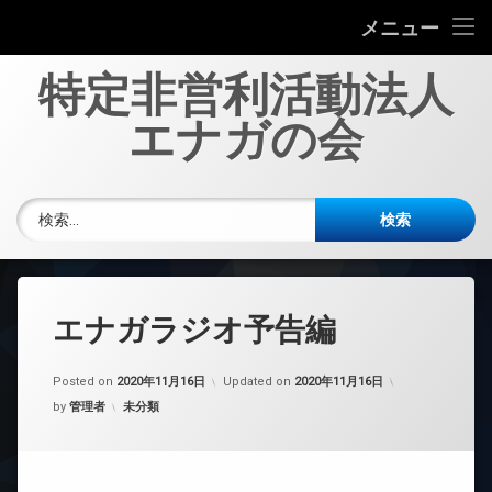
エナガの会について
メニュー
コ
投稿一覧
特定非営利活動法人
ン
テ
エナガの会
多職種協働の劇について
ン
ツ
へ
新規会員募集
電話番号:
ス
検索:
キ
お問い合わせ
ッ
プ
エナガラジオ予告編
Posted on
2020年11月16日
Updated on
2020年11月16日
カテゴリー:
by
管理者
未分類