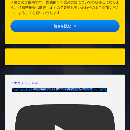
研修会のご案内です。 医療的ケア児の実技についての研修会になりま
す。 情報交換会も開催しますので是非お誘いあわせの上ご参加くださ
い。 よろしくお願いいたします …
垂水区医療的ケア児支援協議会研修
続きを読む
エナガチャンネル
YouTube動画 UCBuCtI3RcQw4XAt0dboiuFw_m9PqVKpQ6Yk