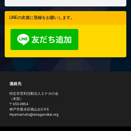
LINEの友達に登録をお願いします。
連絡先
特定非営利活動法人エナガの会
（本部）
〒655-0854
神戸市垂水区桃山台2-9-5
✉yamamoto@enaganokai.org