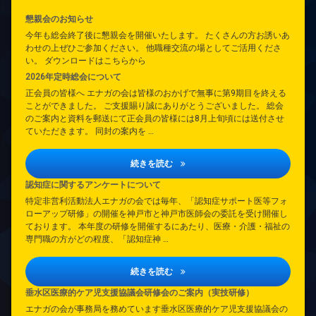
懇親会のお知らせ
今年も総会終了後に懇親会を開催いたします。 たくさんの方お誘いあ
わせの上ぜひご参加ください。 他職種交流の場としてご活用くださ
い。 ダウンロードはこちらから
2026年定時総会について
正会員の皆様へ エナガの会は皆様のおかげで無事に第9期目を終える
ことができました。 ご支援賜り誠にありがとうございました。 総会
のご案内と資料を郵送にて正会員の皆様には8月上旬頃には送付させ
ていただきます。 同封の案内を …
2026年定時総会について
続きを読む
認知症に関するアンケートについて
特定非営利活動法人エナガの会では毎年、「認知症サポート医等フォ
ローアップ研修」の開催を神戸市と神戸市医師会の委託を受け開催し
ております。 本年度の研修を開催するにあたり、医療・介護・福祉の
専門職の方がどの程度、「認知症神 …
認知症に関するアンケートについて
続きを読む
垂水区医療的ケア児支援協議会研修会のご案内（実技研修）
エナガの会が事務局を務めています垂水区医療的ケア児支援協議会の